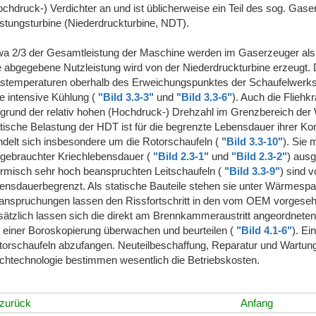
chdruck-) Verdichter an und ist üblicherweise ein Teil des sog. Gaser
istungsturbine (Niederdruckturbine, NDT).
wa 2/3 der Gesamtleistung der Maschine werden im Gaserzeuger als 
 abgegebene Nutzleistung wird von der Niederdruckturbine erzeugt. D
stemperaturen oberhalb des Erweichungspunktes der Schaufelwerksto
e intensive Kühlung (
"Bild 3.3-3"
und
"Bild 3.3-6"
). Auch die Fliehk
grund der relativ hohen (Hochdruck-) Drehzahl im Grenzbereich der W
atische Belastung der HDT ist für die begrenzte Lebensdauer ihrer Ko
ndelt sich insbesondere um die Rotorschaufeln (
"Bild 3.3-10"
). Sie
fgebrauchter Kriechlebensdauer (
"Bild 2.3-1"
und
"Bild 2.3-2"
) aus
ermisch sehr hoch beanspruchten Leitschaufeln (
"Bild 3.3-9"
) sind 
bensdauerbegrenzt. Als statische Bauteile stehen sie unter Wärmesp
anspruchungen lassen den Rissfortschritt in den vom OEM vorgesehe
sätzlich lassen sich die direkt am Brennkammeraustritt angeordneten
t einer Boroskopierung überwachen und beurteilen (
"Bild 4.1-6"
). Ei
torschaufeln abzufangen. Neuteilbeschaffung, Reparatur und Wartu
chtechnologie bestimmen wesentlich die Betriebskosten.
zurück
Anfang