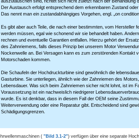
auszutauschen sind, richtet sich nicht zuletzt nach der Behandlung d
Der Austausch erfolgt entsprechend dem erkennbaren Zustand oder ein
Das nennt man ein zustandabhängiges Vorgehen, engl. „on condition
Es gibt aber auch Teile, die nach einer bestimmten, vom Hersteller f
werden müssen, egal wie schonend wir sie behandelt haben. Andernf
rechnen und eventuelle Garantien entfallen. Hierzu gehört der Ersa
des Zahnriemens, falls dieses Prinzip bei unserem Motor Verwendung f
Nockenwelle an. Bei Versagen kann es zum zerstörenden Kontakt vo
Motorschaden kommen.
Die Schaufeln der Hochdruckturbine sind gewöhnlich die lebensdau
Gasturbine. Sie unterliegen, ähnlich wie der Zahnriemen des Motors,
Lebensdauer. Was sich beim Zahnriemen sicher nicht lohnt, ist im Fa
Voraussetzung ist ein nachweislich niedrigerer Lebensdauerverbrau
wurde. Es ist denkbar, dass in diesem Fall der OEM seine Zustimmun
Weiterverwendung oder eine Reparatur gibt. Entscheidend sind gew
Schädigungsgrenzen.
hrwellenmaschinen (
"Bild 3.1-2"
) verfügen über eine separate Hoch