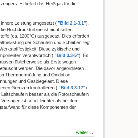
zeugers. Er liefert das Heißgas für die
innere Leistung umgesetzt (
"Bild 2.1-3.1"
).
ie Hochdruckturbine ist nicht selten
ffe (ca. 1200°C) ausgesetzt. Dies erfordert
raftbelastung der Schaufeln und Scheiben liegt
erkstofffestigkeit. Diese zyklische und
mponenten verantwortlich (
"Bild 3.3-5"
). Es
 müssen üblicherweise als Erste wegen
getauscht werden. Die davor angeordneten
von Thermoermüdung und Oxidation
annungen und Gasbiegelast. Diese
nen Grenzen kontrollieren (
"Bild 3.3-17"
).
 Leitschaufeln besser als die Rotorschaufeln
n Versagen ist somit leichter als bei den
ngsaufwand für diese Komponenten der
weiter
→