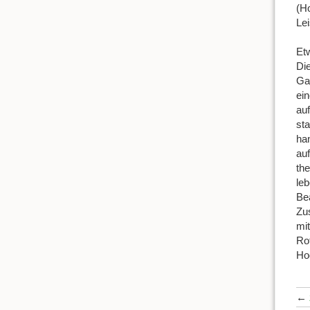
(Ho
Le
Et
Die
Ga
ein
auf
st
ha
au
th
le
Be
Zu
mi
Ro
Ho
←