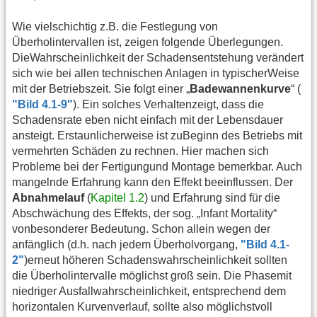
Wie vielschichtig z.B. die Festlegung von
Überholintervallen ist, zeigen folgende Überlegungen.
DieWahrscheinlichkeit der Schadensentstehung verändert
sich wie bei allen technischen Anlagen in typischerWeise
mit der Betriebszeit. Sie folgt einer „
Badewannenkurve
“ (
"Bild 4.1-9"
). Ein solches Verhaltenzeigt, dass die
Schadensrate eben nicht einfach mit der Lebensdauer
ansteigt. Erstaunlicherweise ist zuBeginn des Betriebs mit
vermehrten Schäden zu rechnen. Hier machen sich
Probleme bei der Fertigungund Montage bemerkbar. Auch
mangelnde Erfahrung kann den Effekt beeinflussen. Der
Abnahmelauf
(
Kapitel 1.2
) und Erfahrung sind für die
Abschwächung des Effekts, der sog. „Infant Mortality“
vonbesonderer Bedeutung. Schon allein wegen der
anfänglich (d.h. nach jedem Überholvorgang,
"Bild 4.1-
2"
)erneut höheren Schadenswahrscheinlichkeit sollten
die Überholintervalle möglichst groß sein. Die Phasemit
niedriger Ausfallwahrscheinlichkeit, entsprechend dem
horizontalen Kurvenverlauf, sollte also möglichstvoll