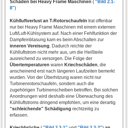
Schäden bei Heavy Frame Maschinen
(
"Bild 2.1-
8"
)
Kühlluftverlust an T-Rotorschaufeln
trat offenbar
nur bei Heavy Frame Maschinen mit einem externen
Luft/Luft-Kühlsystem auf. Nach einer Fehlfunktion der
Dampfeinblasung kam es beim Abschalten zur
inneren Vereisung
. Dadurch reichte der
Kühlluftstrom nicht mehr aus, um die Heißteile
ausreichend zu versorgen. Die Folge der
Übertemperaturen
waren
Kriechschäden
, die
anscheinend erst nach längeren Laufzeiten bemerkt
wurden. Von der Überhitzung waren nicht nur
Turbinenrotorschaufeln, sondern auch die
zugehörigen Turbinenscheiben betroffen. Bei solchen
Anordnungen wird deshalb eine Überwachung des
Kühlluftstroms dringend empfohlen, um eine derartig
“schleichende” Schädigung
rechtzeitig zu
erfassen.
Kriechbrüche
(
"Bild 2.3-1"
und
"Bild 2.3-2"
)
an