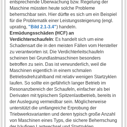
entsprechende Überwachung bzw. Regelung der
Maschine müssten heute solche Probleme
beherrschbar sein. Hier dürfte es sich um ein Beispiel
für die Problematik einer Leistungssteigerung (engl.
uprating,
"Bild 2.1-3.4"
) handeln.
Ermüdungsschäden (HCF) an
Verdichterschaufeln
: Es handelt sich um eine
Schadensart die in den meisten Fällen vom Hersteller
zu verantworten ist. Die Verdichterleitschaufeln
scheinen bei Grundlastmaschinen besonders
betroffen zu sein. Das ist verwunderlich, weil die
Maschinen eigentlich in einem schmalen
Betriebsdrehzahlband mit relativ wenigen Startzyklen
laufen. So sollte ein gefährlich langer Betrieb im
Resonanzbereich der Schaufeln, einfacher als bei
Derivaten mit typischem Spitzenlastbetrieb, bereits in
der Auslegung vermeidbar sein. Möglicherweise
unterstützt die umfangreiche Erprobung der
Triebwerksvarianten und deren typisch große Anzahl
von Maschinen eines Typs, die sichere Beherrschung
der häufigen Lastwechsel und Startzyklen.