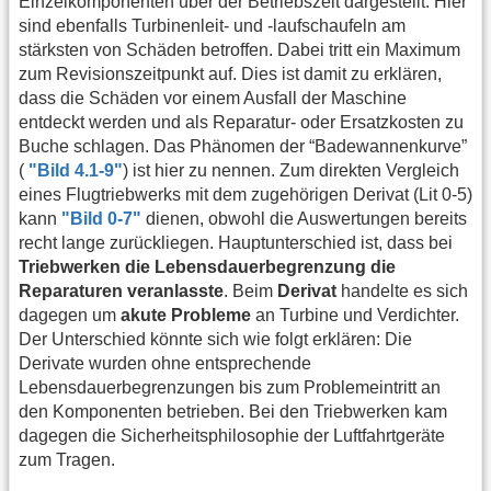
Einzelkomponenten über der Betriebszeit dargestellt. Hier
sind ebenfalls Turbinenleit- und -laufschaufeln am
stärksten von Schäden betroffen. Dabei tritt ein Maximum
zum Revisionszeitpunkt auf. Dies ist damit zu erklären,
dass die Schäden vor einem Ausfall der Maschine
entdeckt werden und als Reparatur- oder Ersatzkosten zu
Buche schlagen. Das Phänomen der “Badewannenkurve”
(
"Bild 4.1-9"
) ist hier zu nennen. Zum direkten Vergleich
eines Flugtriebwerks mit dem zugehörigen Derivat (Lit 0-5)
kann
"Bild 0-7"
dienen, obwohl die Auswertungen bereits
recht lange zurückliegen. Hauptunterschied ist, dass bei
Triebwerken die Lebensdauerbegrenzung die
Reparaturen veranlasste
. Beim
Derivat
handelte es sich
dagegen um
akute Probleme
an Turbine und Verdichter.
Der Unterschied könnte sich wie folgt erklären: Die
Derivate wurden ohne entsprechende
Lebensdauerbegrenzungen bis zum Problemeintritt an
den Komponenten betrieben. Bei den Triebwerken kam
dagegen die Sicherheitsphilosophie der Luftfahrtgeräte
zum Tragen.