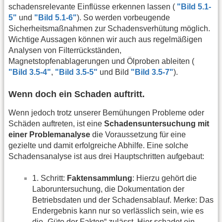
schadensrelevante Einflüsse erkennen lassen (
"Bild 5.1-
5"
und
"Bild 5.1-6"
). So werden vorbeugende
Sicherheitsmaßnahmen zur Schadensverhütung möglich.
Wichtige Aussagen können wir auch aus regelmäßigen
Analysen von Filterrückständen,
Magnetstopfenablagerungen und Ölproben ableiten (
"Bild 3.5-4"
,
"Bild 3.5-5"
und Bild
"Bild 3.5-7"
).
Wenn doch ein Schaden auftritt.
Wenn jedoch trotz unserer Bemühungen Probleme oder
Schäden auftreten, ist eine
Schadensuntersuchung mit
einer Problemanalyse
die Voraussetzung für eine
gezielte und damit erfolgreiche Abhilfe. Eine solche
Schadensanalyse ist aus drei Hauptschritten aufgebaut:
1. Schritt:
Faktensammlung
: Hierzu gehört die
Laboruntersuchung, die Dokumentation der
Betriebsdaten und der Schadensablauf. Merke: Das
Endergebnis kann nur so verlässlich sein, wie es
die „Güte der Fakten“ zulässt. Hier schadet ein