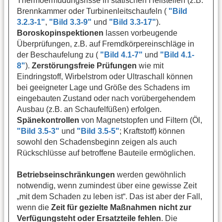
Thermoermüdungsrisse in statischen Heißteilen (z.B.
Brennkammer oder Turbinenleitschaufeln (
"Bild
3.2.3-1"
,
"Bild 3.3-9"
und
"Bild 3.3-17"
).
Boroskopinspektionen
lassen vorbeugende
Überprüfungen, z.B. auf Fremdkörpereinschläge in
der Beschaufelung zu (
"Bild 4.1-7"
und
"Bild 4.1-
8"
).
Zerstörungsfreie Prüfungen
wie mit
Eindringstoff, Wirbelstrom oder Ultraschall können
bei geeigneter Lage und Größe des Schadens im
eingebauten Zustand oder nach vorübergehendem
Ausbau (z.B. an Schaufelfüßen) erfolgen.
Spänekontrollen
von Magnetstopfen und Filtern (Öl,
"Bild 3.5-3"
und
"Bild 3.5-5"
; Kraftstoff) können
sowohl den Schadensbeginn zeigen als auch
Rückschlüsse auf betroffene Bauteile ermöglichen.
Betriebseinschränkungen
werden gewöhnlich
notwendig, wenn zumindest über eine gewisse Zeit
„mit dem Schaden zu leben ist“. Das ist aber der Fall,
wenn die
Zeit für gezielte Maßnahmen nicht zur
Verfügungsteht oder Ersatzteile fehlen
. Die