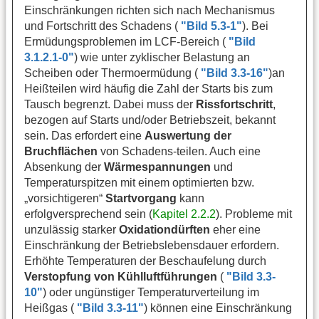
Einschränkungen richten sich nach Mechanismus
und Fortschritt des Schadens (
"Bild 5.3-1"
). Bei
Ermüdungsproblemen im LCF-Bereich (
"Bild
3.1.2.1-0"
) wie unter zyklischer Belastung an
Scheiben oder Thermoermüdung (
"Bild 3.3-16"
)an
Heißteilen wird häufig die Zahl der Starts bis zum
Tausch begrenzt. Dabei muss der
Rissfortschritt
,
bezogen auf Starts und/oder Betriebszeit, bekannt
sein. Das erfordert eine
Auswertung der
Bruchflächen
von Schadens-teilen. Auch eine
Absenkung der
Wärmespannungen
und
Temperaturspitzen mit einem optimierten bzw.
„vorsichtigeren“
Startvorgang
kann
erfolgversprechend sein (
Kapitel 2.2.2
). Probleme mit
unzulässig starker
Oxidationdürften
eher eine
Einschränkung der Betriebslebensdauer erfordern.
Erhöhte Temperaturen der Beschaufelung durch
Verstopfung von Kühlluftführungen
(
"Bild 3.3-
10"
) oder ungünstiger Temperaturverteilung im
Heißgas (
"Bild 3.3-11"
) können eine Einschränkung