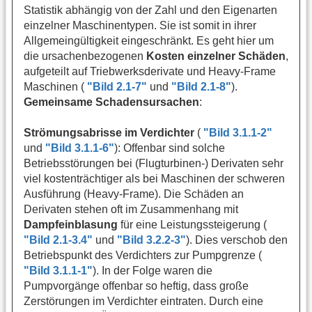
Statistik abhängig von der Zahl und den Eigenarten
einzelner Maschinentypen. Sie ist somit in ihrer
Allgemeingültigkeit eingeschränkt. Es geht hier um
die ursachenbezogenen
Kosten einzelner Schäden
,
aufgeteilt auf Triebwerksderivate und Heavy-Frame
Maschinen (
"Bild 2.1-7"
und
"Bild 2.1-8"
).
Gemeinsame Schadensursachen
:
Strömungsabrisse im Verdichter
(
"Bild 3.1.1-2"
und
"Bild 3.1.1-6"
): Offenbar sind solche
Betriebsstörungen bei (Flugturbinen-) Derivaten sehr
viel kostenträchtiger als bei Maschinen der schweren
Ausführung (Heavy-Frame). Die Schäden an
Derivaten stehen oft im Zusammenhang mit
Dampfeinblasung
für eine Leistungssteigerung (
"Bild 2.1-3.4"
und
"Bild 3.2.2-3"
). Dies verschob den
Betriebspunkt des Verdichters zur Pumpgrenze (
"Bild 3.1.1-1"
). In der Folge waren die
Pumpvorgänge offenbar so heftig, dass große
Zerstörungen im Verdichter eintraten. Durch eine