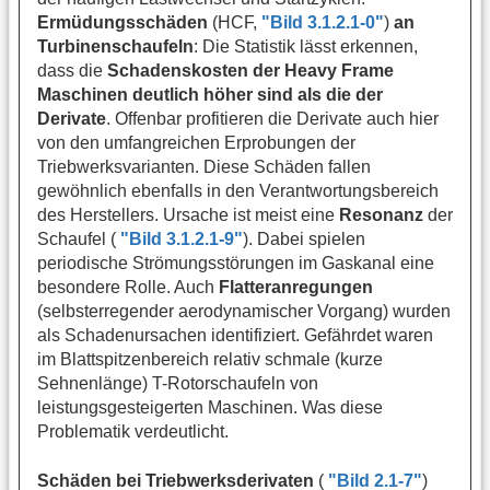
Ermüdungsschäden
(HCF,
"Bild 3.1.2.1-0"
)
an
Turbinenschaufeln
: Die Statistik lässt erkennen,
dass die
Schadenskosten der Heavy Frame
Maschinen deutlich höher sind als die der
Derivate
. Offenbar profitieren die Derivate auch hier
von den umfangreichen Erprobungen der
Triebwerksvarianten. Diese Schäden fallen
gewöhnlich ebenfalls in den Verantwortungsbereich
des Herstellers. Ursache ist meist eine
Resonanz
der
Schaufel (
"Bild 3.1.2.1-9"
). Dabei spielen
periodische Strömungsstörungen im Gaskanal eine
besondere Rolle. Auch
Flatteranregungen
(selbsterregender aerodynamischer Vorgang) wurden
als Schadenursachen identifiziert. Gefährdet waren
im Blattspitzenbereich relativ schmale (kurze
Sehnenlänge) T-Rotorschaufeln von
leistungsgesteigerten Maschinen. Was diese
Problematik verdeutlicht.
Schäden bei Triebwerksderivaten
(
"Bild 2.1-7"
)