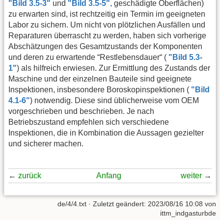
"Bild 3.5-3"
und
"Bild 3.5-5"
, geschädigte Oberflächen)
zu erwarten sind, ist rechtzeitig ein Termin im geeigneten
Labor zu sichern. Um nicht von plötzlichen Ausfällen und
Reparaturen überrascht zu werden, haben sich vorherige
Abschätzungen des Gesamtzustands der Komponenten
und deren zu erwartende “Restlebensdauer“ (
"Bild 5.3-
1"
) als hilfreich erwiesen. Zur Ermittlung des Zustands der
Maschine und der einzelnen Bauteile sind geeignete
Inspektionen, insbesondere Boroskopinspektionen (
"Bild
4.1-6"
) notwendig. Diese sind üblicherweise vom OEM
vorgeschrieben und beschrieben. Je nach
Betriebszustand empfehlen sich verschiedene
Inspektionen, die in Kombination die Aussagen gezielter
und sicherer machen.
←
zurück
Anfang
weiter
→
de/4/4.txt
· Zuletzt geändert:
2023/08/16 10:08
von
ittm_indgasturbde