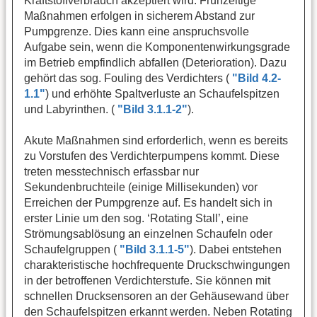
Kraftstoffverbrauch akzeptiert wird. Frühzeitige
Maßnahmen erfolgen in sicherem Abstand zur
Pumpgrenze. Dies kann eine anspruchsvolle
Aufgabe sein, wenn die Komponentenwirkungsgrade
im Betrieb empfindlich abfallen (Deterioration). Dazu
gehört das sog. Fouling des Verdichters (
"Bild 4.2-
1.1"
) und erhöhte Spaltverluste an Schaufelspitzen
und Labyrinthen. (
"Bild 3.1.1-2"
).
Akute Maßnahmen sind erforderlich, wenn es bereits
zu Vorstufen des Verdichterpumpens kommt. Diese
treten messtechnisch erfassbar nur
Sekundenbruchteile (einige Millisekunden) vor
Erreichen der Pumpgrenze auf. Es handelt sich in
erster Linie um den sog. ‘Rotating Stall’, eine
Strömungsablösung an einzelnen Schaufeln oder
Schaufelgruppen (
"Bild 3.1.1-5"
). Dabei entstehen
charakteristische hochfrequente Druckschwingungen
in der betroffenen Verdichterstufe. Sie können mit
schnellen Drucksensoren an der Gehäusewand über
den Schaufelspitzen erkannt werden. Neben Rotating