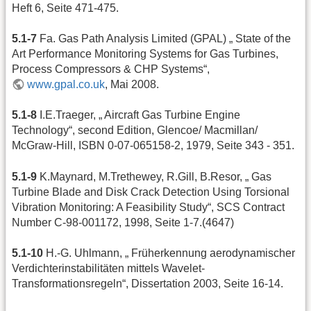
Heft 6, Seite 471-475.
5.1-7
Fa. Gas Path Analysis Limited (GPAL) „ State of the
Art Performance Monitoring Systems for Gas Turbines,
Process Compressors & CHP Systems“,
www.gpal.co.uk
, Mai 2008.
5.1-8
I.E.Traeger, „ Aircraft Gas Turbine Engine
Technology“, second Edition, Glencoe/ Macmillan/
McGraw-Hill, ISBN 0-07-065158-2, 1979, Seite 343 - 351.
5.1-9
K.Maynard, M.Trethewey, R.Gill, B.Resor, „ Gas
Turbine Blade and Disk Crack Detection Using Torsional
Vibration Monitoring: A Feasibility Study“, SCS Contract
Number C-98-001172, 1998, Seite 1-7.(4647)
5.1-10
H.-G. Uhlmann, „ Früherkennung aerodynamischer
Verdichterinstabilitäten mittels Wavelet-
Transformationsregeln“, Dissertation 2003, Seite 16-14.