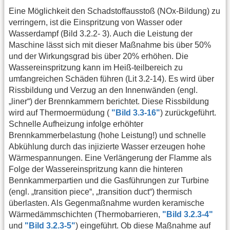
Eine Möglichkeit den Schadstoffausstoß (NOx-Bildung) zu
verringern, ist die Einspritzung von Wasser oder
Wasserdampf (Bild 3.2.2- 3). Auch die Leistung der
Maschine lässt sich mit dieser Maßnahme bis über 50%
und der Wirkungsgrad bis über 20% erhöhen. Die
Wassereinspritzung kann im Heiß-teilbereich zu
umfangreichen Schäden führen (Lit 3.2-14). Es wird über
Rissbildung und Verzug an den Innenwänden (engl.
„liner“) der Brennkammern berichtet. Diese Rissbildung
wird auf Thermoermüdung (
"Bild 3.3-16"
) zurückgeführt.
Schnelle Aufheizung infolge erhöhter
Brennkammerbelastung (hohe Leistung!) und schnelle
Abkühlung durch das injizierte Wasser erzeugen hohe
Wärmespannungen. Eine Verlängerung der Flamme als
Folge der Wassereinspritzung kann die hinteren
Bennkammerpartien und die Gasführungen zur Turbine
(engl. „transition piece“, „transition duct“) thermisch
überlasten. Als Gegenmaßnahme wurden keramische
Wärmedämmschichten (Thermobarrieren,
"Bild 3.2.3-4"
und
"Bild 3.2.3-5"
) eingeführt. Ob diese Maßnahme auf