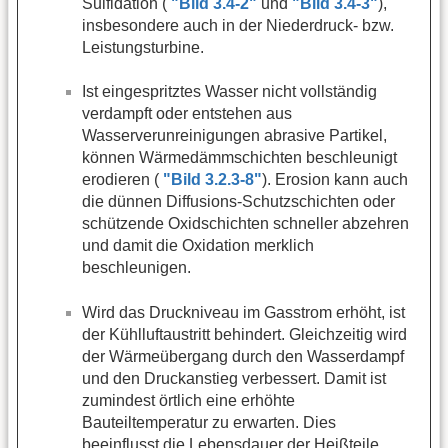
Sulfidation (
"Bild 3.4-2"
und
"Bild 3.4-3"
),
insbesondere auch in der Niederdruck- bzw.
Leistungsturbine.
Ist eingespritztes Wasser nicht vollständig
verdampft oder entstehen aus
Wasserverunreinigungen abrasive Partikel,
können Wärmedämmschichten beschleunigt
erodieren (
"Bild 3.2.3-8"
). Erosion kann auch
die dünnen Diffusions-Schutzschichten oder
schützende Oxidschichten schneller abzehren
und damit die Oxidation merklich
beschleunigen.
Wird das Druckniveau im Gasstrom erhöht, ist
der Kühlluftaustritt behindert. Gleichzeitig wird
der Wärmeübergang durch den Wasserdampf
und den Druckanstieg verbessert. Damit ist
zumindest örtlich eine erhöhte
Bauteiltemperatur zu erwarten. Dies
beeinflusst die Lebensdauer der Heißteile