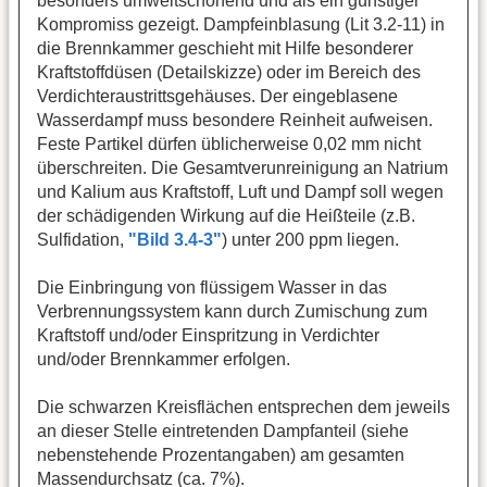
besonders umweltschonend und als ein günstiger
Kompromiss gezeigt. Dampfeinblasung (Lit 3.2-11) in
die Brennkammer geschieht mit Hilfe besonderer
Kraftstoffdüsen (Detailskizze) oder im Bereich des
Verdichteraustrittsgehäuses. Der eingeblasene
Wasserdampf muss besondere Reinheit aufweisen.
Feste Partikel dürfen üblicherweise 0,02 mm nicht
überschreiten. Die Gesamtverunreinigung an Natrium
und Kalium aus Kraftstoff, Luft und Dampf soll wegen
der schädigenden Wirkung auf die Heißteile (z.B.
Sulfidation,
"Bild 3.4-3"
) unter 200 ppm liegen.
Die Einbringung von flüssigem Wasser in das
Verbrennungssystem kann durch Zumischung zum
Kraftstoff und/oder Einspritzung in Verdichter
und/oder Brennkammer erfolgen.
Die schwarzen Kreisflächen entsprechen dem jeweils
an dieser Stelle eintretenden Dampfanteil (siehe
nebenstehende Prozentangaben) am gesamten
Massendurchsatz (ca. 7%).