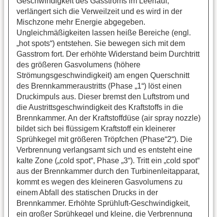
Geschwindigkeit des Gasstroms im Leerlauf,
verlängert sich die Verweilzeit und es wird in der
Mischzone mehr Energie abgegeben.
Ungleichmäßigkeiten lassen heiße Bereiche (engl.
„hot spots“) entstehen. Sie bewegen sich mit dem
Gasstrom fort. Der erhöhte Widerstand beim Durchtritt
des größeren Gasvolumens (höhere
Strömungsgeschwindigkeit) am engen Querschnitt
des Brennkammeraustritts (Phase „1“) löst einen
Druckimpuls aus. Dieser bremst den Luftstrom und
die Austrittsgeschwindigkeit des Kraftstoffs in die
Brennkammer. An der Kraftstoffdüse (air spray nozzle)
bildet sich bei flüssigem Kraftstoff ein kleinerer
Sprühkegel mit größeren Tröpfchen (Phase“2“). Die
Verbrennung verlangsamt sich und es entsteht eine
kalte Zone („cold spot“, Phase „3“). Tritt ein „cold spot“
aus der Brennkammer durch den Turbinenleitapparat,
kommt es wegen des kleineren Gasvolumens zu
einem Abfall des statischen Drucks in der
Brennkammer. Erhöhte Sprühluft-Geschwindigkeit,
ein großer Sprühkegel und kleine, die Verbrennung