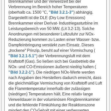
Brennkammer und der Verweilzeit bei der
Verbrennung im Bereich hoher Temperaturen
(oberhalb ca. 1500 °C,
"Bild 3.2.1-3"
) abhängig.
Dargestellt ist die DLE (Dry Low Emissions)
Brennkammer einer Derivat- Industriegasturbine im
Leistungsbereich von 50 MW. (Lit 3.2-13). Solche
Anordnungen mit besonderer Luftzufuhr zur NOx-
Reduzierung kommen zu Lasten einer Wasser- bzw.
Dampfeinbringung verstärkt zum Einsatz. Dieses
„trockene“ Prinzip, beruht auf einer Vormischung (
"Bild 3.2.1-5.1"
) der Verbrennungsluft mit dem
Kraftstoff (Gas). So ließen sich bei Gasbetrieb die
NOx- und CO-Emissionen äußerst niedrig halten (
"Bild 3.2.2-1"
). Die niedrigen NOx-Werte werden
nach Angaben des Herstellers dadurch erreicht, dass
die gleichmäßige Vermischung von Kraftstoff und Luft
die Flammtemperatur innerhalb der zulässigen
(niedrigen) Temperaturen hält. Eine relativ lange
Verweildauer in der voluminösen Ringbrennkammer
und die fehlende Filmkühlung der Reaktionszone
mindert den CO-Gehalt mit einer verbesserten